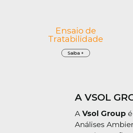
Ensaio de
Tratabilidade
Saiba +
A VSOL GR
A
Vsol Group
é
Análises Ambien