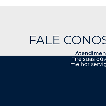
FALE CONO
Atendiment
Tire suas dú
melhor serviç