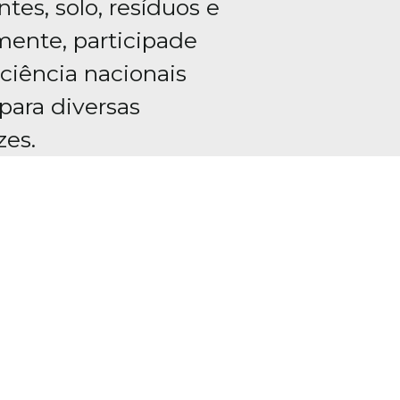
ntes, solo, resíduos e
ente, participade
ciência nacionais
para diversas
zes.
CRE (Coordenação Geral de Acreditação)
 ABNT NBR ISO/IEC nº 17.025, para anális
rsas matrizes, além de possuir o Certif
ncedido pelo Estado do Rio de Janeiro
ciação Brasileira das Empresas de Consu
 foi aprovado com 100% de acerto no ex
ndustrial Hygiene Association).