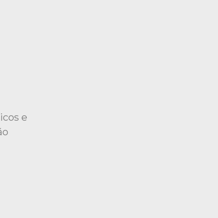
icos e
ão