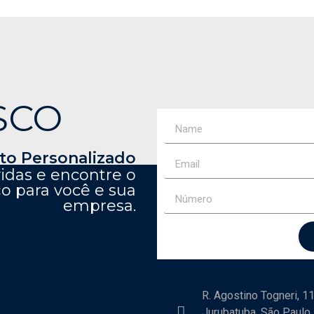
SCO
o Personalizado
vidas e encontre o
o para você e sua
empresa.
R. Agostino Togneri, 1
Jurubatuba, São Paulo