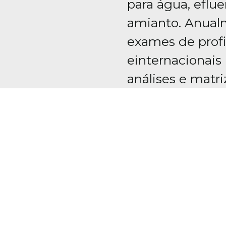
para água, eflue
amianto. Anualm
exames de profi
einternacionais 
análises e matri
Acreditado pela CG
requisitos da norma
amostragem em dive
Credenciamento co
fazer parte da Asso
Ambiental (AESAS),
da AIHA (American I